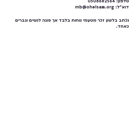
טלפון: 0508682564
דוא”ל: mb@ohelsara.org
נכתב בלשון זכר מטעמי נוחות בלבד אך פונה לנשים וגברים
כאחד.