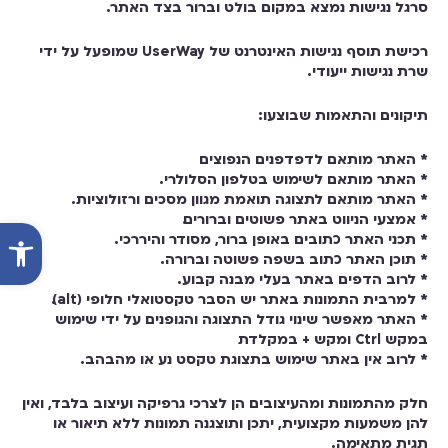
סרגל נגישות נמצא במקום בולט וברור בצד האתר.
רכישת תוסף נגישות האינטרנט של UserWay שמופעל על ידי
שרת נגישות ייעודי.
תיקונים והתאמות שבוצעו:
* האתר מותאם לדפדפנים הנפוצים
* האתר מותאם לשימוש בטלפון הסלולרי.
* האתר מותאם לתצוגה תואמת מגוון מסכים ורזולוציות.
* אמצעי הניווט באתר פשוטים וברורים.
פתח סרג
* תכני האתר כתובים באופן ברור, מסודר והיררכי.
* תוכן האתר כתוב בשפה פשוטה וברורה.
* לרוב הדפים באתר בעלי מבנה קבוע.
* למרבית התמונות באתר יש הסבר טקסטואלי חלופי (alt).
* האתר מאפשר שינוי גודל התצוגה והגופנים על ידי שימוש
במקש Ctrl ומקש + במקלדת
* לרוב אין באתר שימוש בתצוגת טקסט נע או מהבהב.
חלק מהתמונות ומהעיצובים הן לצרכי גרפיקה ועיצוב בלבד, ואין
להן משמעות מקצועית, יתכן ותוצגנה תמונות ללא תיאור או
תגית מתאימה.