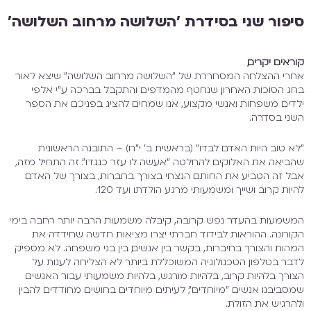
יפור שני בסידרת 'השלושה מרחוב השלושה'
ראים יקרים,
רי ההצלחה המסחררת של "השלושה מרחוב השלושה" שיצא לאור
ג הסוכות האחרון, שנחטף מהמדפים והתקבל בברכה ע"י אלפי
דים משפחות ואנשי מקצוע, אנו שמחים להציג בפניכם את הספר
ני בסדרה.
א טוב היות האדם לבדו" (בראשית ב' י"ח) – התובנה הראשונית
ביאה את האלוקים להחלטה "אעשה לו עזר כנגדו". זה התחיל מזה,
ל זה הטביע את החותם הנצחי בצורך בחברות, בצורך של האדם
יות קרוב ושייך ומשמעותי מרגע הולדתו ועד 120.
שמעות בהעדר נפש קרובה, קיבלה משמעות הרבה יותר רחבה בימי
ורונה. ההוראות לבידוד חברתי יצרו מציאות חדשה שחידדה את
הות והצורך בחיברות, בקשר בין אנשים, בין בני משפחה. לא מספיק
בר בטלפון, הטכנולוגיה המשוכללת ביותר לא הצליחה לענות על
ורך בלהיות קרוב, בלהיות מורגש, בלהיות משמעותי עבור האנשים
סביבנו. אנשים "מיוחדים", לעיתים מיוחדים בחושים מחודדים להבין
הרגיש את הזולת.