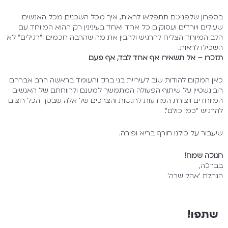
פרון שלפניכם תתפלאו לראות, איך מכל השכנים, מכל האנשים
ולים ויורדים ועסוקים כל אחד ואחד בעיניניו, רק ההוא המיוחד עם
ב המיוחד הצליח להרגיש ולהבין את מה שהרבה חכמים ו"רגילים" לא
כילו לראות.
כרו – אל תשאירו אף אחד לבד, אף פעם.
ן המקום להודות שוב לעיריית בני ברק והעומד בראשה הרב אברהם
בינשטיין על שיתוף הפעולה המתמשך למענם ולרווחתם של האנשים
יוחדים ויצירת המודעות לרגשות והצרכים של אלה שבסך הכל רוצים
רגיש "כמו כולם".
עבור על כולנו חורף בריא ופורה.
וכה שמח!
רכה,
הלת ‘אהל שרה’
שתפו!