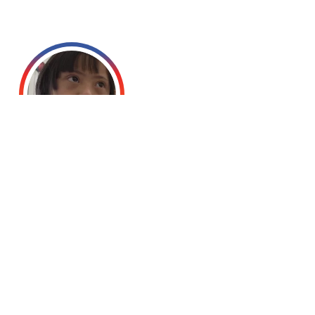
משרד ראשי:
רח' צפת 15 בני ברק
03-5797116