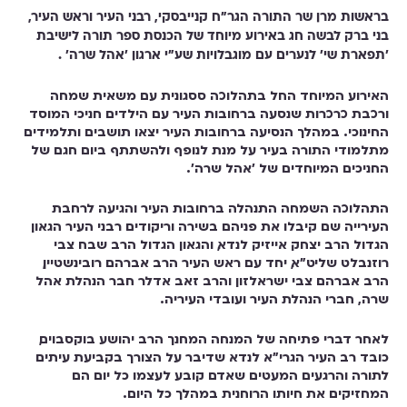
בראשות מרן שר התורה הגר"ח קנייבסקי, רבני העיר וראש העיר,
בני ברק לבשה חג באירוע מיוחד של הכנסת ספר תורה לישיבת
'תפארת שי' לנערים עם מוגבלויות שע"י ארגון 'אהל שרה' .
האירוע המיוחד החל בתהלוכה ססגונית עם משאית שמחה
ורכבת כרכרות שנסעה ברחובות העיר עם הילדים חניכי המוסד
החינוכי. במהלך הנסיעה ברחובות העיר יצאו תושבים ותלמידים
מתלמודי התורה בעיר על מנת לנופף ולהשתתף ביום חגם של
החניכים המיוחדים של 'אהל שרה' .
התהלוכה השמחה התנהלה ברחובות העיר והגיעה לרחבת
העירייה שם קיבלו את פניהם בשירה וריקודים רבני העיר הגאון
הגדול הרב יצחק אייזיק לנדא, והגאון הגדול הרב שבח צבי
רוזנבלט שליט"א, יחד עם ראש העיר הרב אברהם רובינשטיין,
הרב אברהם צבי ישראלזון והרב זאב אדלר חבר הנהלת אהל
שרה, חברי הנהלת העיר ועובדי העיריה.
לאחר דברי פתיחה של המנחה המחנך הרב יהושע בוקסבוים,
כובד רב העיר הגרי"א לנדא שדיבר על הצורך בקביעת עיתים
לתורה והרגעים המעטים שאדם קובע לעצמו כל יום הם
המחזיקים את חיותו הרוחנית במהלך כל היום .