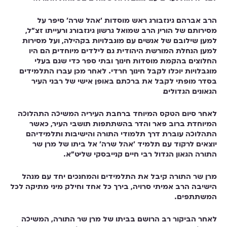
הרב אברהם גינזבורג ראש מוסדות 'אהל שרה' סיפר על
מסירותם של הוריו, הרב שמואל גרשון גינזבורג ורעייתו זצ"ל,
למען שילובם של אנשים עם מוגבלויות בקהילה, ועל מסירות
למען הנחלת המורשת היהודית גם לילדים מיוחדים, הם היו
החלוצים בהקמת מוסדות חינוך ובתי ספר כדי שגם בעלי
מוגבלויות יוכלו לקבל חינוך חרדי. לאחר מכן עברו התלמידים
בסדר מופתי לקבל את ברכתם באופן אישי של רבני העיר
הגאונים הגדולים.
לאחר סיום הטקס המיוחד ברחבת העיריה המשיכה התהלוכה
המיוחדת ברוב פאר והדר בהשתתפות תושבי העיר, כאשר
התהלוכה עוברת דרך תלמודי התורה והישיבות ותלמידיהם
יוצאים לרקוד עם תלמיד 'אהל שרה' אל ביתו של מרן שר
התורה הגאון הגדול רבי חיים קנייבסקי שליט"א .
מרן שר התורה קיבל את התלמידים והמחנכים יחד עם מנהל
הישיבה הרב אמיתי סרויה, בירך כל אחד וחילק מיני מתיקה לכל
המשתתפים .
לאחר הביקור רב הרושם בביתו של מרן שר התורה, המשיכה