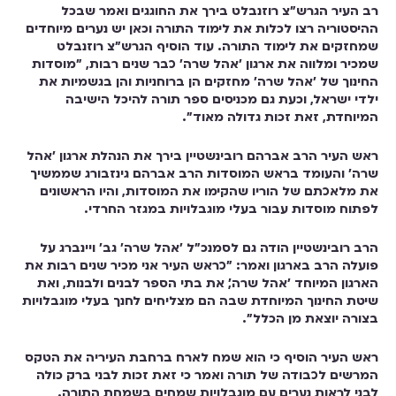
רב העיר הגרש"צ רוזנבלט בירך את החוגגים ואמר שבכל
ההיסטוריה רצו לכלות את לימוד התורה וכאן יש נערים מיוחדים
שמחזקים את לימוד התורה. עוד הוסיף הגרש"צ רוזנבלט
שמכיר ומלווה את ארגון 'אהל שרה' כבר שנים רבות, "מוסדות
החינוך של 'אהל שרה' מחזקים הן ברוחניות והן בגשמיות את
ילדי ישראל, וכעת גם מכניסים ספר תורה להיכל הישיבה
המיוחדת, זאת זכות גדולה מאוד" .
ראש העיר הרב אברהם רובינשטיין בירך את הנהלת ארגון 'אהל
שרה' והעומד בראש המוסדות הרב אברהם גינזבורג שממשיך
את מלאכתם של הוריו שהקימו את המוסדות, והיו הראשונים
לפתוח מוסדות עבור בעלי מוגבלויות במגזר החרדי.
הרב רובינשטיין הודה גם לסמנכ"ל 'אהל שרה' גב' ויינברג על
פועלה הרב בארגון ואמר: "כראש העיר אני מכיר שנים רבות את
הארגון המיוחד 'אהל שרה', את בתי הספר לבנים ולבנות, ואת
שיטת החינוך המיוחדת שבה הם מצליחים לחנך בעלי מוגבלויות
בצורה יוצאת מן הכלל" .
ראש העיר הוסיף כי הוא שמח לארח ברחבת העיריה את הטקס
המרשים לכבודה של תורה ואמר כי זאת זכות לבני ברק כולה
לבני לראות נערים עם מוגבלויות שמחים בשמחת התורה.