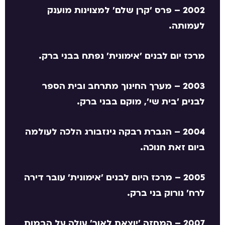
–
פרס 'קרן שלם' למצוינות מוענק
2002
לעמותה.
מרכז יום לבנים 'אימונית' נפתח בבני ברק.
– מערך החינוך מתרחב ובית הספר
2003
לבנים, 'בית שי' , מוקם בבני ברק.
– הגברת רבקה גינזבורג הלכה לעולמה
2004
ביום זאת חנוכה.
– מרכז היום לבנים 'אימונית' עובר דירה
2005
לרח' נורוק בני ברק.
–
המחזה 'יוצאת לאור' עולה על הבמות
2007