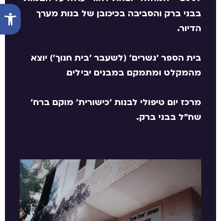
פתח סרג
בבני ברק והסביבה בכיכובן של בנות מערך
הדיור.
בית הספר 'גשרים' (לשעבר 'בית חנוך') יוצא
מהמקלט ומתמקם במבנים יבילים.
מרכז יום טיפולי לבנות 'כישורית' מוקם ברח'
שח"ל בבני ברק.